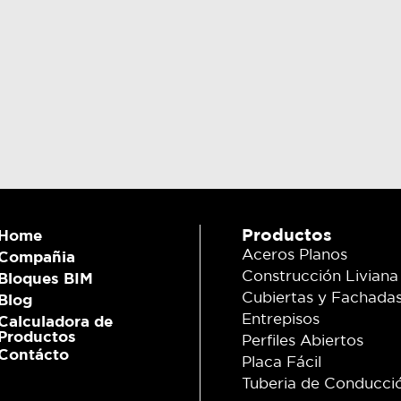
Productos
Home
Aceros Planos
Compañia
Construcción Liviana
Bloques BIM
Cubiertas y Fachada
Blog
Entrepisos
Calculadora de
Productos
Perfiles Abiertos
Contácto
Placa Fácil
Tuberia de Conducci