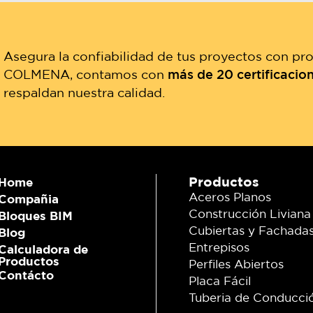
Asegura la confiabilidad de tus proyectos con p
COLMENA, contamos con
más de 20 certificacio
respaldan nuestra calidad.
Productos
Home
Aceros Planos
Compañia
Construcción Liviana
Bloques BIM
Cubiertas y Fachada
Blog
Entrepisos
Calculadora de
Productos
Perfiles Abiertos
Contácto
Placa Fácil
Tuberia de Conducci