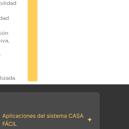
bilidad
idad
ción
iva,
r
a
lizada.
Aplicaciones del sistema CASA
FÁCIL