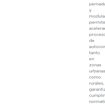
pernad
y
modula
permit
acelera
proces
de
autocon
tanto
en
zonas
urbana
como
rurales,
garant
cumpli
normati