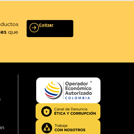
roductos
Cotizar
nes
que
s
ón