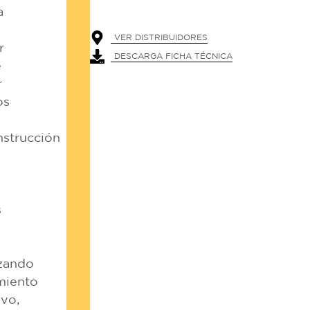
a
VER DISTRIBUIDORES
r
DESCARGA FICHA TÉCNICA
e
r
os
strucción
s
izando
miento
vo,