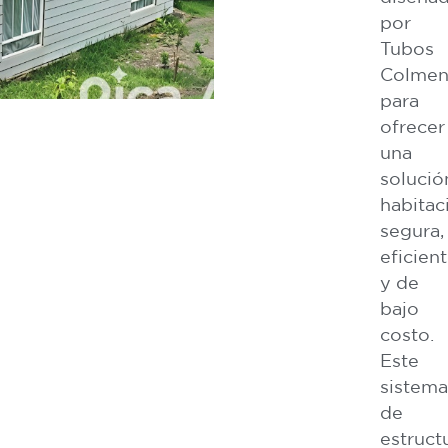
por
Tubos
Colmen
para
ofrecer
una
solució
habitac
segura,
eficien
y de
bajo
costo.
Este
sistem
de
estruct