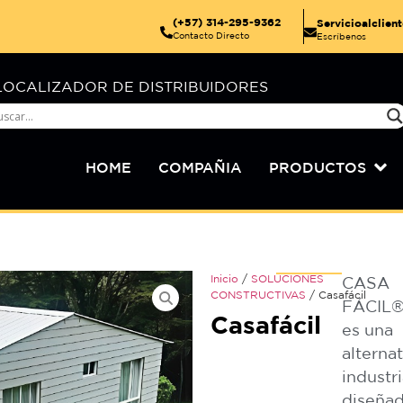
(+57) 314-295-9362
Servicioalclie
Contacto Directo
Escríbenos
LOCALIZADOR DE DISTRIBUIDORES
HOME
COMPAÑIA
PRODUCTOS
Inicio
/
SOLUCIONES
CASA
CONSTRUCTIVAS
/ Casafácil
FÁCIL
Casafácil
es una
alterna
industr
diseña