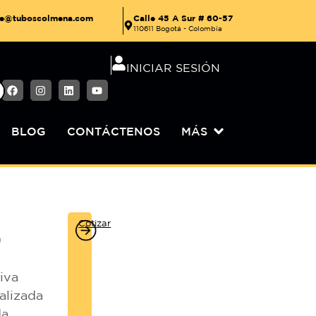
Calle 45 A Sur # 60-57
nte@tuboscolmena.com
110611 Bogotá - Colombia
INICIAR SESIÓN
BLOG
CONTÁCTENOS
MÁS
Cotizar
®
tiva
ializada
da