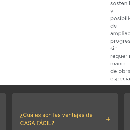
sosteni
y
posibil
de
amplia
progres
sin
requeri
mano
de obr
especia
¿Cuáles son las ventajas de
CASA FÁCIL?