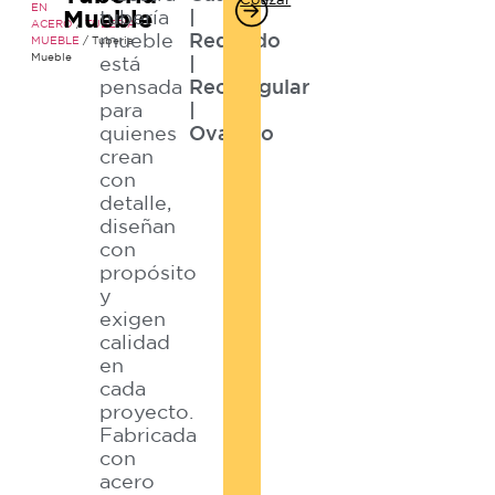
EN
Mueble
tubería
|
ACERO
/
TUBERIA
mueble
Redondo
MUEBLE
/ Tuberia
Mueble
está
|
pensada
Rectangular
para
|
quienes
Ovalado
crean
con
detalle,
diseñan
con
propósito
y
exigen
calidad
en
cada
proyecto.
Fabricada
con
acero