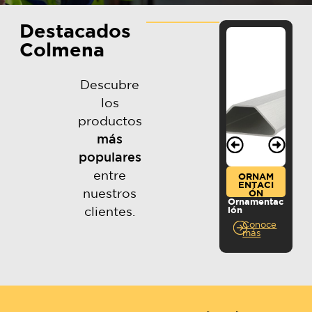
Destacados
Colmena
Descubre
los
productos
más
populares
entre
ORNAM
ENTACI
nuestros
ÓN
Ornamentac
clientes.
ión
Ca
Conoce
más