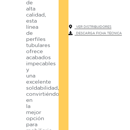
de
alta
calidad,
esta
línea
VER DISTRIBUIDORES
de
DESCARGA FICHA TÉCNICA
perfiles
tubulares
ofrece
acabados
impecables
y
una
excelente
soldabilidad,
convirtiéndose
en
la
mejor
opción
para