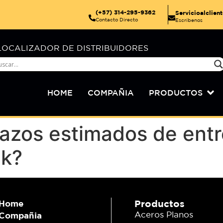
(+57) 314-295-9362
Servicioalclie
Contacto Directo
Escríbenos
LOCALIZADOR DE DISTRIBUIDORES
HOME
COMPAÑIA
PRODUCTOS
lazos estimados de ent
ck?
Productos
Home
Aceros Planos
Compañia