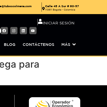
Calle 45 A Sur # 60-57
nte@tuboscolmena.com
110611 Bogotá - Colombia
INICIAR SESIÓN
BLOG
CONTÁCTENOS
MÁS
rega para