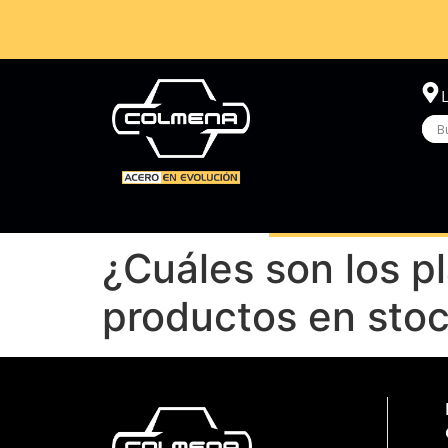
¿Cuáles son los p
productos en sto