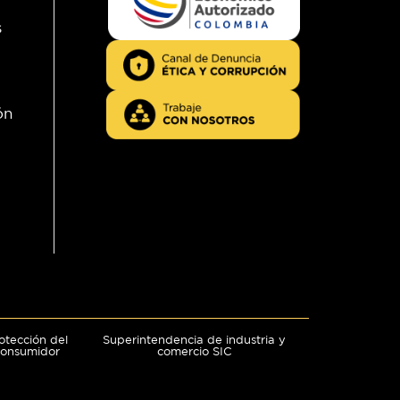
s
ón
otección del
Superintendencia de industria y
consumidor
comercio SIC