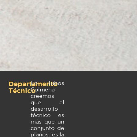
Departamento
En Tubos
Colmena
Técnico
creemos
que el
desarrollo
técnico es
más que un
conjunto de
planos: es la