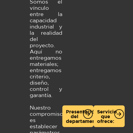
Somos el
vínculo
entre la
capacidad
industrial y
la realidad
del
proyecto.
Aquí no
entregamos
materiales;
entregamos
criterio,
diseño,
control y
garantía.
Nuestro
Presentación
Servicio
compromiso
del
que
es
departamento
ofrece:
establecer
parámetros